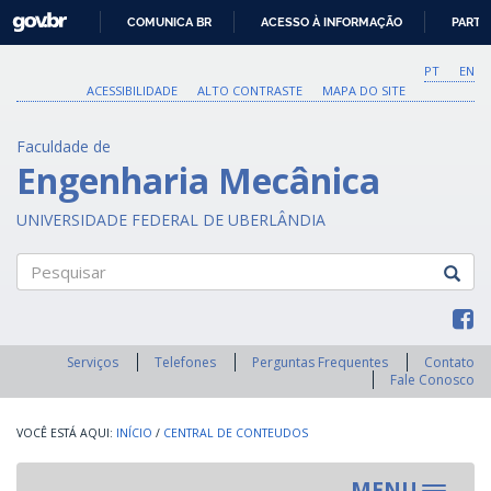
GOVBR
COMUNICA BR
ACESSO À INFORMAÇÃO
PARTI
IR
PARA
PT
EN
O
ACESSIBILIDADE
ALTO CONTRASTE
MAPA DO SITE
CONTEÚDO
Faculdade de
Engenharia Mecânica
UNIVERSIDADE FEDERAL DE UBERLÂNDIA
Pesquisar
Serviços
Telefones
Perguntas Frequentes
Contato
Fale Conosco
INÍCIO
/
CENTRAL DE CONTEUDOS
MENU