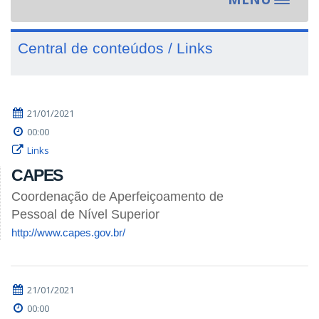
Toggle
navigat
Central de conteúdos / Links
21/01/2021
00:00
Links
CAPES
Coordenação de Aperfeiçoamento de
Pessoal de Nível Superior
http://www.capes.gov.br/
21/01/2021
00:00