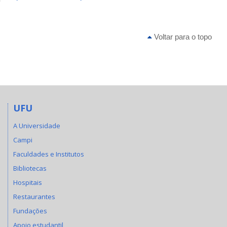
Voltar para o topo
UFU
A Universidade
Campi
Faculdades e Institutos
Bibliotecas
Hospitais
Restaurantes
Fundações
Apoio estudantil