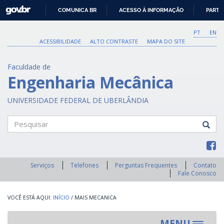
GOVBR
COMUNICA BR
ACESSO À INFORMAÇÃO
PARTI
IR
PARA
PT
EN
O
ACESSIBILIDADE
ALTO CONTRASTE
MAPA DO SITE
CONTEÚDO
Faculdade de
Engenharia Mecânica
UNIVERSIDADE FEDERAL DE UBERLÂNDIA
Pesquisar
Serviços
Telefones
Perguntas Frequentes
Contato
Fale Conosco
INÍCIO
/
MAIS MECANICA
MENU