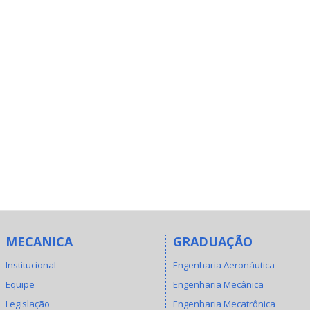
MECANICA
GRADUAÇÃO
Institucional
Engenharia Aeronáutica
Equipe
Engenharia Mecânica
Legislação
Engenharia Mecatrônica