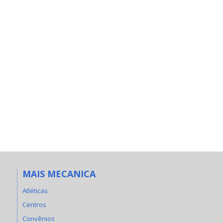
MAIS MECANICA
Atléticas
Centros
Convênios