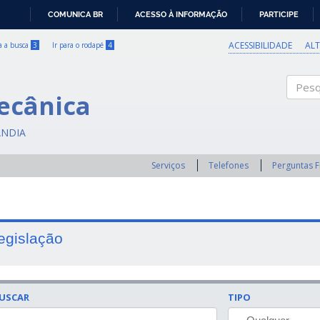
COMUNICA BR
ACESSO À INFORMAÇÃO
PARTICIPE
IR
PARA
ACESSIBILIDADE
AL
ra a busca
3
Ir para o rodapé
4
O
CONTEÚDO
ecânica
Pesqui
ÂNDIA
Serviços
Telefones
Perguntas 
egislação
USCAR
TIPO