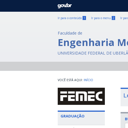
GOVBR
Ir para o conteúdo
1
Ir para o menu
2
Ir pa
Faculdade de
Engenharia M
UNIVERSIDADE FEDERAL DE UBERL
INÍCIO
L
GRADUAÇÃO
B