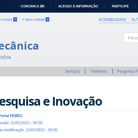
COMUNICA BR
ACESSO À INFORMAÇÃO
PARTICIPE
IR
PARA
ACESSIBILIDADE
AL
ra a busca
3
Ir para o rodapé
4
O
CONTEÚDO
ecânica
Pesqui
ÂNDIA
Serviços
Telefones
Perguntas 
esquisa e Inovação
Portal FEMEC
icado: 21/01/2021 - 00:00
ma modificação: 21/01/2021 - 00:00