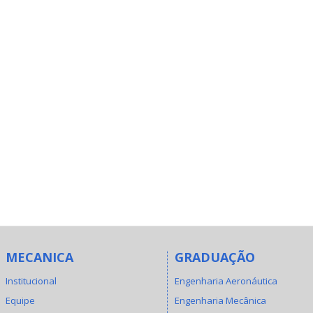
MECANICA
GRADUAÇÃO
Institucional
Engenharia Aeronáutica
Equipe
Engenharia Mecânica