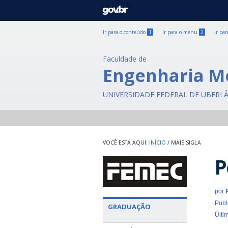
GOVBR
Ir para o conteúdo
1
Ir para o menu
2
Ir pa
Faculdade de
Engenharia M
UNIVERSIDADE FEDERAL DE UBERL
INÍCIO
/
MAIS SIGLA
P
por
Publ
GRADUAÇÃO
Últi