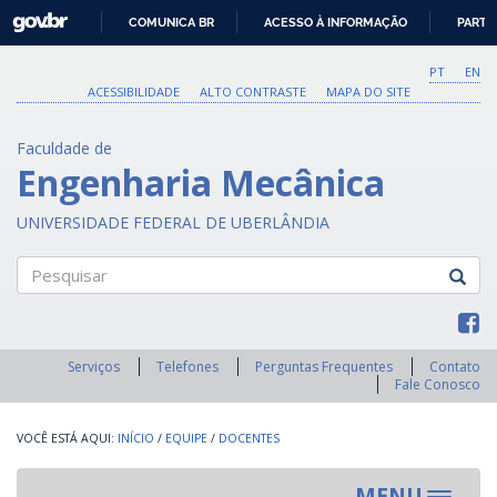
GOVBR
COMUNICA BR
ACESSO À INFORMAÇÃO
PARTI
IR
PARA
PT
EN
O
ACESSIBILIDADE
ALTO CONTRASTE
MAPA DO SITE
CONTEÚDO
Faculdade de
Engenharia Mecânica
UNIVERSIDADE FEDERAL DE UBERLÂNDIA
Pesquisar
Serviços
Telefones
Perguntas Frequentes
Contato
Fale Conosco
INÍCIO
/
EQUIPE
/
DOCENTES
MENU