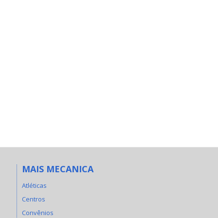
MAIS MECANICA
Atléticas
Centros
Convênios