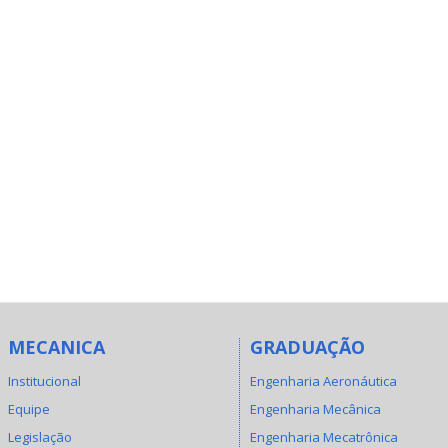
MECANICA
GRADUAÇÃO
Institucional
Engenharia Aeronáutica
Equipe
Engenharia Mecânica
Legislação
Engenharia Mecatrônica