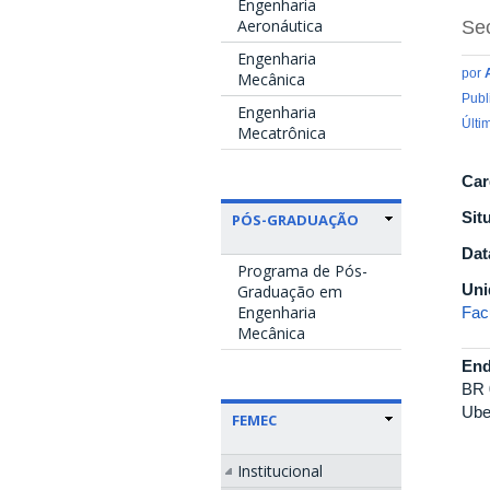
Engenharia
Aeronáutica
Sec
Engenharia
por
Mecânica
Publ
Engenharia
Últi
Mecatrônica
Car
Sit
PÓS-GRADUAÇÃO
Dat
Programa de Pós-
Uni
Graduação em
Engenharia
Fac
Mecânica
End
BR 
Ube
FEMEC
Institucional