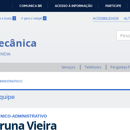
COMUNICA BR
ACESSO À INFORMAÇÃO
PARTICIPE
IR
PARA
ACESSIBILIDADE
AL
ra a busca
3
Ir para o rodapé
4
O
CONTEÚDO
ecânica
Pesqui
ÂNDIA
Serviços
Telefones
Perguntas 
MINISTRATIVOS
quipe
NICO-ADMINISTRATIVO
runa Vieira