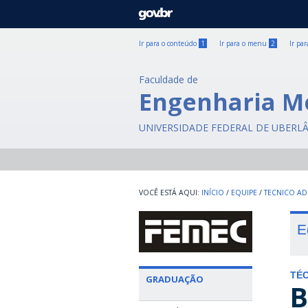
GOVBR
Ir para o conteúdo
1
Ir para o menu
2
Ir pa
Faculdade de
Engenharia M
UNIVERSIDADE FEDERAL DE UBERL
INÍCIO
/
EQUIPE
/
TECNICO AD
E
TÉC
GRADUAÇÃO
B