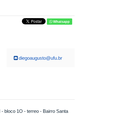
Whatsapp
diegoaugusto@ufu.br
 bloco 1O - terreo - Bairro Santa