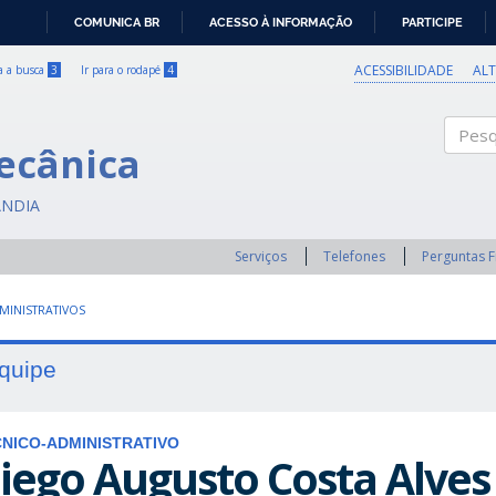
COMUNICA BR
ACESSO À INFORMAÇÃO
PARTICIPE
IR
PARA
ACESSIBILIDADE
AL
ra a busca
3
Ir para o rodapé
4
O
CONTEÚDO
ecânica
Pesqui
ÂNDIA
Serviços
Telefones
Perguntas 
MINISTRATIVOS
quipe
NICO-ADMINISTRATIVO
iego Augusto Costa Alves