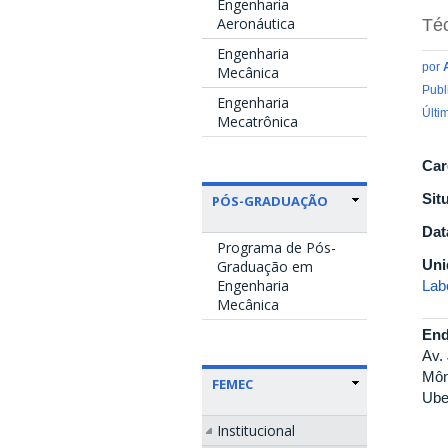
Engenharia
Aeronáutica
Téc
Engenharia
por
Mecânica
Publ
Engenharia
Últi
Mecatrônica
Car
Sit
PÓS-GRADUAÇÃO
Dat
Programa de Pós-
Uni
Graduação em
Engenharia
Lab
Mecânica
End
Av.
Môn
FEMEC
Ube
Institucional