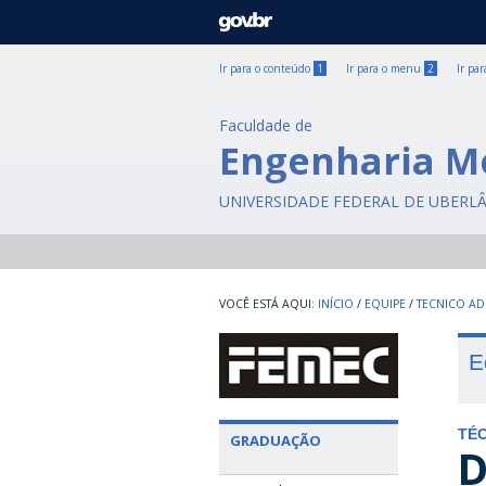
GOVBR
Ir para o conteúdo
1
Ir para o menu
2
Ir pa
Faculdade de
Engenharia M
UNIVERSIDADE FEDERAL DE UBERL
INÍCIO
/
EQUIPE
/
TECNICO AD
E
TÉC
GRADUAÇÃO
D