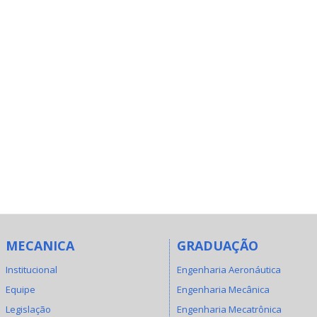
MECANICA
GRADUAÇÃO
Institucional
Engenharia Aeronáutica
Equipe
Engenharia Mecânica
Legislação
Engenharia Mecatrônica