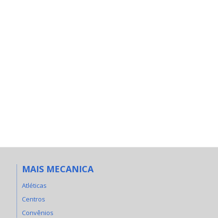
MAIS MECANICA
Atléticas
Centros
Convênios