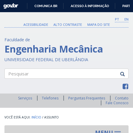
GOVBR
COMUNICA BR
ACESSO À INFORMAÇÃO
PARTI
IR
PARA
PT
EN
O
ACESSIBILIDADE
ALTO CONTRASTE
MAPA DO SITE
CONTEÚDO
Faculdade de
Engenharia Mecânica
UNIVERSIDADE FEDERAL DE UBERLÂNDIA
Pesquisar
Serviços
Telefones
Perguntas Frequentes
Contato
Fale Conosco
INÍCIO
/
ASSUNTO
MENU